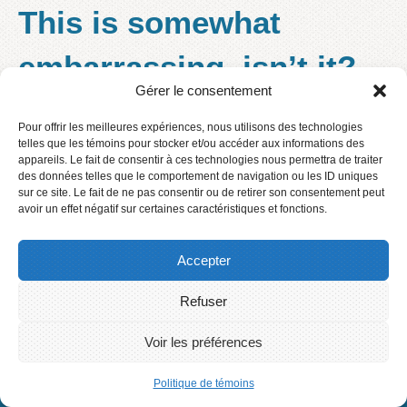
This is somewhat
embarrassing, isn’t it?
Gérer le consentement
Pour offrir les meilleures expériences, nous utilisons des technologies
It seems we can’t find what you’re looking for. Perhaps
telles que les témoins pour stocker et/ou accéder aux informations des
searching can help.
appareils. Le fait de consentir à ces technologies nous permettra de traiter
des données telles que le comportement de navigation ou les ID uniques
sur ce site. Le fait de ne pas consentir ou de retirer son consentement peut
avoir un effet négatif sur certaines caractéristiques et fonctions.
Accepter
Refuser
Accueil
Contact
Voir les préférences
Connexion
2016 © Centre de services scolaire des Phares
Politique de témoins